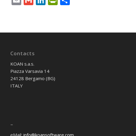
Email
Gmail
LinkedIn
PrintFriendly
Share
Contacts
KOAN s.a.s.
Piazza Varsavia 14
24128 Bergamo (BG)
ITALY
–
eMail:
info@koansoftware.com