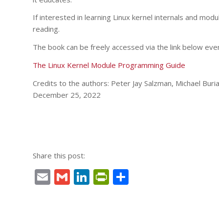
If interested in learning Linux kernel internals and mod
reading.
The book can be freely accessed via the link below even
The Linux Kernel Module Programming Guide
Credits to the authors: Peter Jay Salzman, Michael Bu
December 25, 2022
Share this post:
Email
Gmail
LinkedIn
PrintFriendly
Condividi