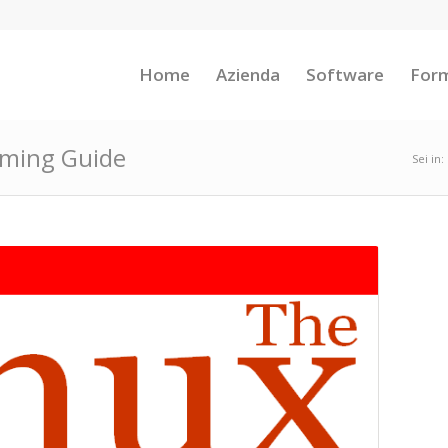
Home
Azienda
Software
For
mming Guide
Sei in: