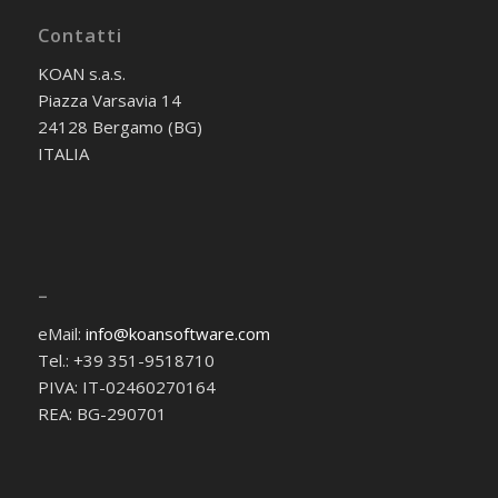
Contatti
KOAN s.a.s.
Piazza Varsavia 14
24128 Bergamo (BG)
ITALIA
–
eMail:
info@koansoftware.com
Tel.: +39 351-9518710
PIVA: IT-02460270164
REA: BG-290701