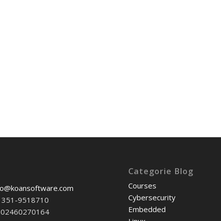
Categorie Blog
Courses
fo@koansoftware.com
Cybersecurity
39 351-9518710
Embedded
T-02460270164