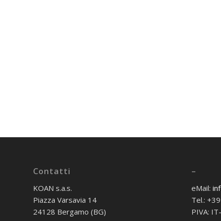
Contatti
–
KOAN s.a.s.
eMail:
in
Piazza Varsavia 14
Tel.: +
24128 Bergamo (BG)
PIVA: I