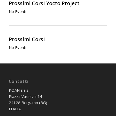
Prossimi Corsi Yocto Project
No Events
Prossimi Corsi
No Events
Contatti
KOAN s.a.s.
Piazza Varsavia 14
24128 Bergamo (BG)
ITALIA