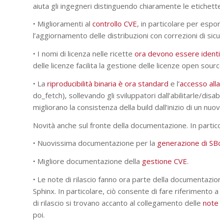
aiuta gli ingegneri distinguendo chiaramente le etichette 
• Miglioramenti al
controllo CVE
, in particolare per espo
l’aggiornamento delle distribuzioni con correzioni di sic
• I nomi di licenza nelle ricette
ora devono essere identif
delle licenze facilita la gestione delle licenze open sourc
• La
riproducibilità binaria è ora standard
e l’
accesso alla
do_fetch), sollevando gli sviluppatori dall’abilitarle/dis
migliorano la consistenza della build dall’inizio di un nu
Novità anche sul fronte della documentazione. In partico
• Nuovissima documentazione per la
generazione di S
• Migliore documentazione della
gestione CVE
.
• Le note di rilascio fanno ora parte della documentazion
Sphinx. In particolare, ciò consente di fare riferimento 
di rilascio si trovano accanto al collegamento delle
note 
poi.