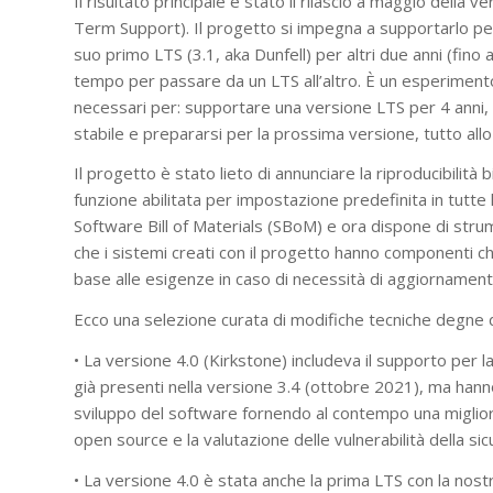
Il risultato principale è stato il rilascio a maggio della
Term Support). Il progetto si impegna a supportarlo pe
suo primo LTS (3.1, aka Dunfell) per altri due anni (fino 
tempo per passare da un LTS all’altro. È un esperiment
necessari per: supportare una versione LTS per 4 anni, 
stabile e prepararsi per la prossima versione, tutto a
Il progetto è stato lieto di annunciare la riproducibilit
funzione abilitata per impostazione predefinita in tutte
Software Bill of Materials (SBoM) e ora dispone di strum
che i sistemi creati con il progetto hanno componenti ch
base alle esigenze in caso di necessità di aggiornamenti 
Ecco una selezione curata di modifiche tecniche degne d
• La versione 4.0 (Kirkstone) includeva il supporto per
già presenti nella versione 3.4 (ottobre 2021), ma hanno
sviluppo del software fornendo al contempo una migliore
open source e la valutazione delle vulnerabilità della si
• La versione 4.0 è stata anche la prima LTS con la nos