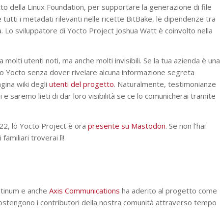
tto della Linux Foundation, per supportare la generazione di file
utti i metadati rilevanti nelle ricette BitBake, le dipendenze tra
zza. Lo sviluppatore di Yocto Project Joshua Watt è coinvolto nella
lti utenti noti, ma anche molti invisibili. Se la tua azienda è una
getto Yocto senza dover rivelare alcuna informazione segreta
gina wiki degli
utenti del progetto
. Naturalmente, testimonianze
e saremo lieti di dar loro visibilità se ce lo comunicherai tramite
022, lo Yocto Project è ora
presente su Mastodon
. Se non l’hai
amiliari troverai lì!
tinum e anche
Axis Communications
ha aderito al progetto come
sostengono i contributori della nostra comunità attraverso tempo