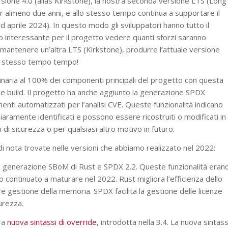
 versione 4.0 (alias Kirkstone), la nostra seconda versione LTS (Long
r almeno due anni, e allo stesso tempo continua a supportare il
ad aprile 2024). In questo modo gli sviluppatori hanno tutto il
o interessante per il progetto vedere quanti sforzi saranno
mantenere un’altra LTS (Kirkstone), produrre l’attuale versione
llo stesso tempo tempo!
à binaria al 100% dei componenti principali del progetto con questa
 le build. Il progetto ha anche aggiunto la generazione SPDX
enti automatizzati per l’analisi CVE. Queste funzionalità indicano
iaramente identificati e possono essere ricostruiti o modificati in
di sicurezza o per qualsiasi altro motivo in futuro.
i nota trovate nelle versioni che abbiamo realizzato nel 2022:
 la generazione SBoM di Rust e SPDX 2.2. Queste funzionalità eran
 continuato a maturare nel 2022. Rust migliora l’efficienza dello
 gestione della memoria. SPDX facilita la gestione delle licenze
curezza.
tra
nuova sintassi di override
, introdotta nella 3.4. La nuova sintass