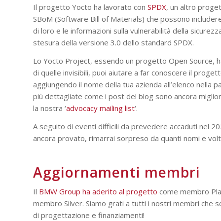
Il progetto Yocto ha lavorato con
SPDX
, un altro proge
SBoM (Software Bill of Materials) che possono includere t
di loro e le informazioni sulla vulnerabilità della sicure
stesura della versione 3.0 dello standard SPDX.
Lo Yocto Project, essendo un progetto Open Source, ha mo
di quelle invisibili, puoi aiutare a far conoscere il pro
aggiungendo il nome della tua azienda all’elenco nella pa
più dettagliate come i post del blog sono ancora migliori 
la nostra ‘
advocacy mailing list
‘.
A seguito di eventi difficili da prevedere accaduti nel 2
ancora provato, rimarrai sorpreso da quanti nomi e volti f
Aggiornamenti membri
Il
BMW Group ha aderito al progetto
come membro Pla
membro Silver. Siamo grati a tutti i nostri membri che 
di progettazione e finanziamenti!