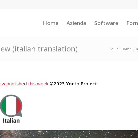
Home
Azienda
Software
For
ew (italian translation)
Sei in:
Home
/
B
iew published this week
©2023 Yocto Project
.