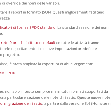
di override dai nomi delle variabili.
rtare il report in formato JSON. Questi miglioramenti facilitano
urezza.
icatori di licenza SPDX standard
. La standardizzazione dei nomi
e.
 rete è ora disabilitato di default
(in tutte le attività tranne
abilitarle esplicitamente. Le nuove impostazioni predefinite
ovo progetto.
lare, è stata ampliata la copertura di alcuni argomenti:
BoM SPDX
.
e, non solo in testo semplice ma in tutti i formati supportati da
a una particolare sezione delle note di rilascio. Queste nuove note
di migrazione del rilascio
, a partire dalla versione 3.4 (Honister) i